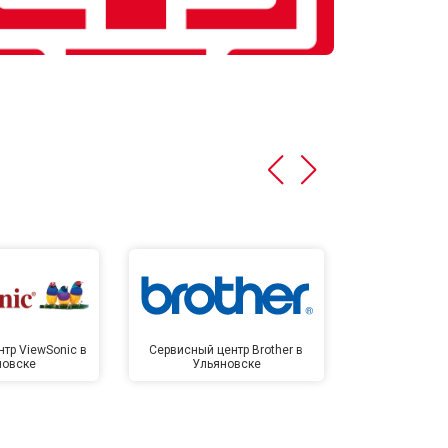
тр ViewSonic в
Сервисный центр Brother в
Сервисный 
новске
Ульяновске
Улья