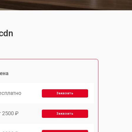
cdn
ена
есплатно
Заказать
т 2500 ₽
Заказать