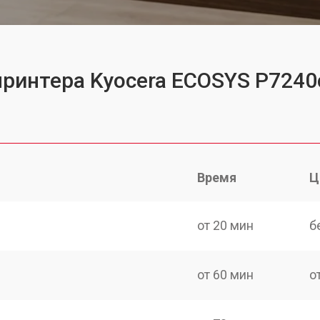
принтера Kyocera ECOSYS P7240
Время
Ц
от 20 мин
б
от 60 мин
о