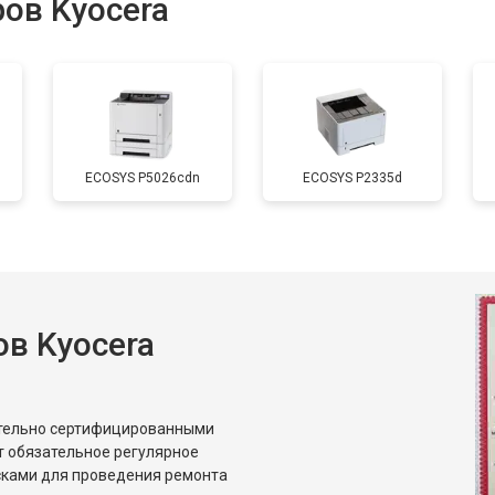
ов Kyocera
от 70 мин
о
от 80 мин
о
ECOSYS P5026cdn
ECOSYS P2335d
от 60 мин
о
от 70 мин
о
в Kyocera
от 50 мин
о
от 80 мин
о
ительно сертифицированными
т обязательное регулярное
сками для проведения ремонта