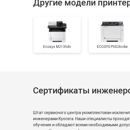
Другие модели принтер
Замена печки
Замена печатной головки
Ecosys M2135dn
ECOSYS P5026cdw
Замена каретки
Замена Wi-Fi
Сертификаты инженеро
Замена блока питания
Замена вала
Штат сервисного центра укомплектован исключ
инженерами Kyocera. Наши специалисты проходя
обучение и обладают всеми необходимыми допу