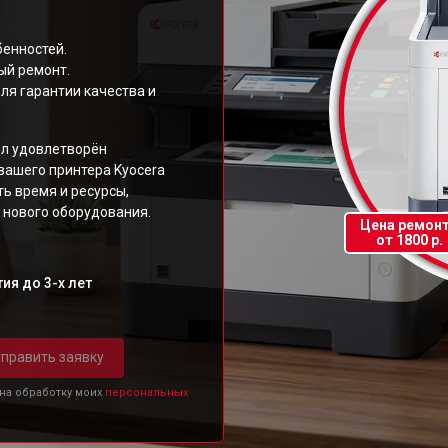
бенностей.
ый ремонт.
ля гарантии качества и
ыл удовлетворён
вашего принтера Kyocera
ь время и ресурсы,
 нового оборудования.
Цена ремон
от 1800 р.
ия до 3-х лет
править заявку
 на обработку моих
персональных