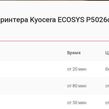
принтера Kyocera ECOSYS P502
Время
Ц
от 20 мин
б
от 80 мин
о
от 50 мин
о