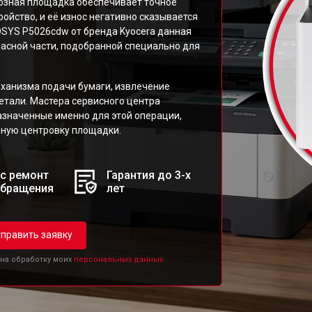
озная площадка обеспечивает точное
ойство, и её износ негативно сказывается
COSYS P5026cdw от бренда Kyocera данная
асной части, подобранной специально для
ханизма подачи бумаги, извлечение
етали. Мастера сервисного центра
значенные именно для этой операции,
ьную центровку площадки.
с ремонт
Гарантия до 3-х
обращения
лет
править заявку
 на обработку моих
персональных данных.