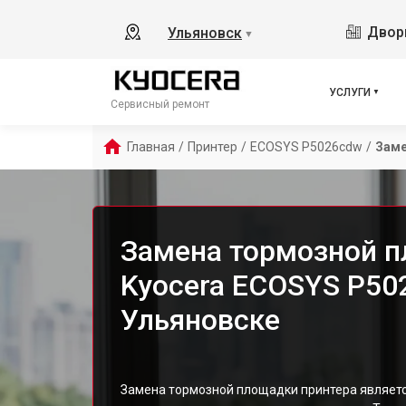
Дворц
Ульяновск
▼
УСЛУГИ
Сервисный ремонт
Главная
/
Принтер
/
ECOSYS P5026cdw
/
Заме
Замена тормозной п
Kyocera ECOSYS P50
Ульяновске
Замена тормозной площадки принтера являет