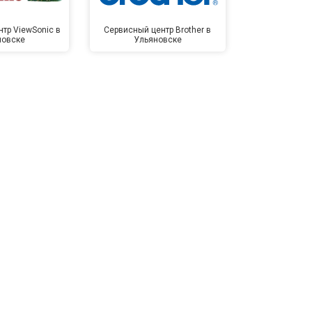
тр ViewSonic в
Сервисный центр Brother в
Сервисный 
новске
Ульяновске
Улья