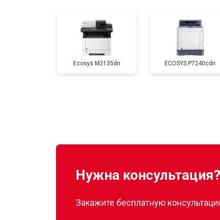
Замена печатной головки
Замена каретки
Ecosys M2135dn
ECOSYS P7240cdn
Замена Wi-Fi
Замена блока питания
Замена вала
Нужна консультация
Закажите бесплатную консультацию