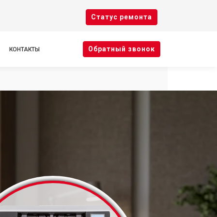
Cтатус ремонта
Oбратный звонок
КОНТАКТЫ