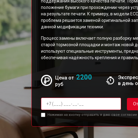
поддержания высокого качества печати. Торм
положение бумаги при прохождении через устр
на результате печати. К примеру, в модели E
проблема решается заменой оригинальной зап
данной модификации техники.
Процесс замены включает полную разборку ме
старой тормозной площадки и монтаж новой д
используют специальные инструменты, предна
обеспечивая надёжность крепления и правил
2200
Экспрес
Цена от
в день 
руб
От
Нажимая на кнопку отправить я даю свое согласие