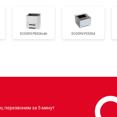
от 60 мин
о
от 80 мин
о
ECOSYS P5026cdn
ECOSYS P2335d
от 50 мин
о
от 80 мин
о
от 60 мин
о
?
, перезвоним за 5 минут