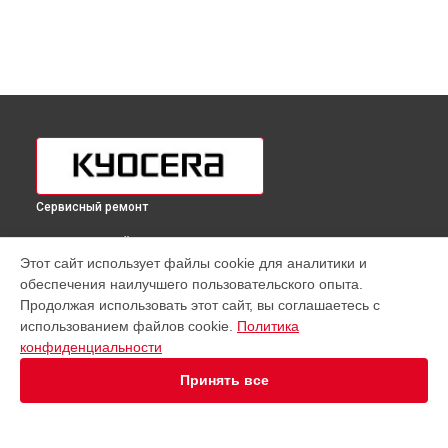
Сервисный ремонт
ВЫБЕРИ СВОЙ ГОРОД
Этот сайт использует файлы cookie для аналитики и
Замена термопленки МФУ Kyocera в
Краснодаре
обеспечения наилучшего пользовательского опыта.
Замена термопленки МФУ Kyocera в
Ростове-на-Дону
Продолжая использовать этот сайт, вы соглашаетесь с
Замена термопленки МФУ Kyocera в
Нижнем Новгороде
использованием файлов cookie.
Политика
конфиденциальности
Замена термопленки МФУ Kyocera в
Новосибирске
Замена термопленки МФУ Kyocera в
Челябинске
Принять все
Замена термопленки МФУ Kyocera в
Екатеринбурге
Замена термопленки МФУ Kyocera в
Казани
Замена термопленки МФУ Kyocera в
Уфе