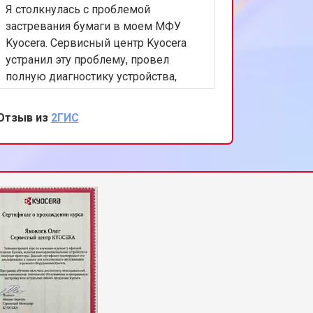
Я столкнулась с проблемой
застревания бумаги в моем МФУ
Kyocera. Сервисный центр Kyocera
устранил эту проблему, провел
полную диагностику устройства,
предотвратив возможные будущие
неисправности. Благодарна за
Отзыв из
2ГИС
быстрый и качественный ремонт, а
также за внимательное отношение к
клиентам.