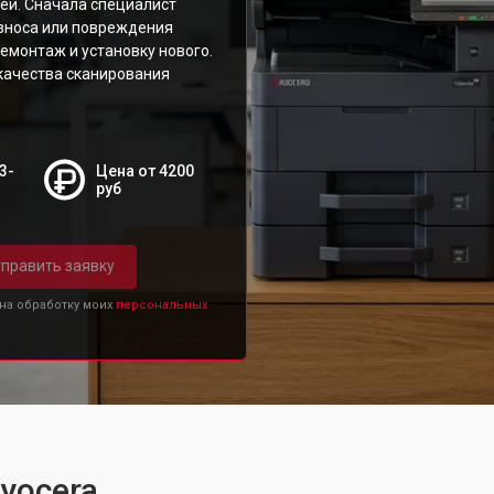
ей. Сначала специалист
износа или повреждения
емонтаж и установку нового.
качества сканирования
3-
Цена от 4200
руб
править заявку
 на обработку моих
персональных
yocera