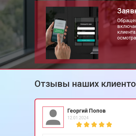
Заяв
Замена Wi-Fi мфу Kyocera
Обращен
включае
клиента
осмотра
Замена блока питания
Замена вала мфу Kyocera
Отзывы наших клиент
Георгий Попов
12.01.2024