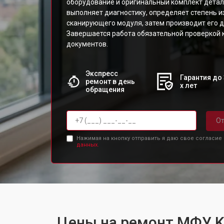
оборудование и оригинальный комплект детал
выполняет диагностику, определяет степень 
сканирующего модуля, затем производит его д
Завершается работа обязательной проверкой 
документов.
Экспресс
Гарантия до 
ремонт в день
х лет
обращения
От
Нажимая на кнопку отправить я даю свое согласие
данных.
Цены на ремонт МФУ K