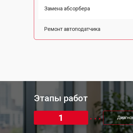
Замена абсорбера
Ремонт автоподатчика
Замена тормозной площадки
Замена термопленки
Замена печки мфу Kyocera
Этапы работ
Замена печатной головки
1
Диагно
Замена каретки мфу Kyocera