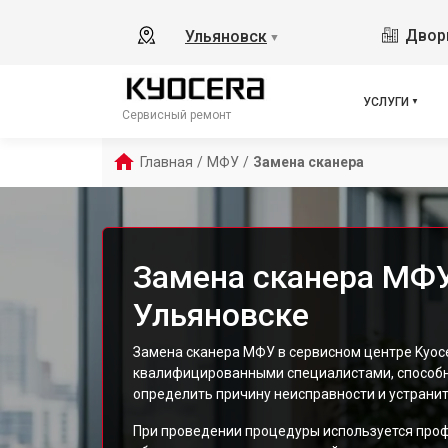
Дворц
Ульяновск
▼
УСЛУГИ
Сервисный ремонт
Главная
/
МФУ
/
Замена сканера
Замена сканера МФУ
Ульяновске
Замена сканера МФУ в сервисном центре Kyoc
квалифицированными специалистами, способн
определить причину неисправности и устранит
При проведении процедуры используется про