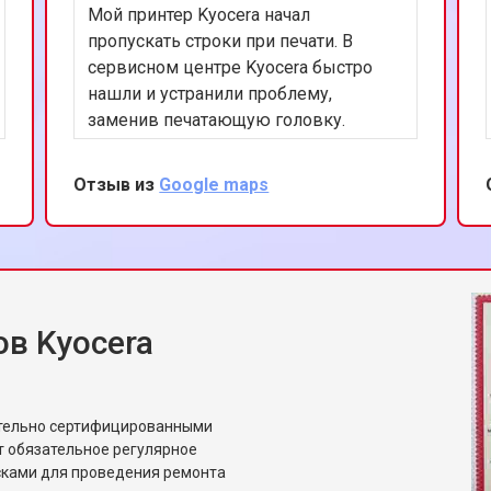
Мой принтер Kyocera начал
пропускать строки при печати. В
сервисном центре Kyocera быстро
нашли и устранили проблему,
заменив печатающую головку.
Качество печати восстановлено, и я
могу снова полагаться на мой
Отзыв из
Google maps
принтер. Впечатлен
профессионализмом и вниманием к
деталям со стороны сервиса.
в Kyocera
ительно сертифицированными
т обязательное регулярное
сками для проведения ремонта