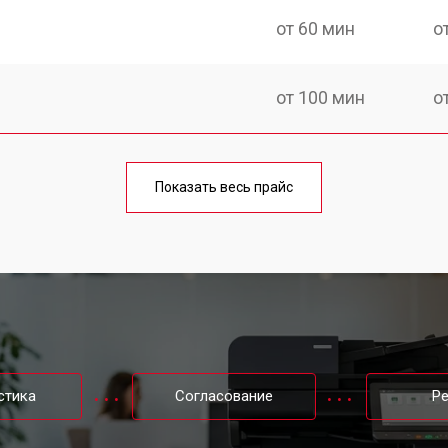
от 60 мин
о
от 100 мин
о
от 60 мин
о
Показать весь прайс
от 110 мин
о
от 60 мин
о
от 100 мин
о
стика
Согласование
Р
от 60 мин
о