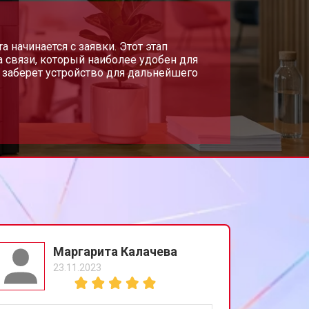
т 2700 ₽
 начинается с заявки. Этот этап
Заказать
 связи, который наиболее удобен для
 заберет устройство для дальнейшего
т 2500 ₽
Заказать
т 3500 ₽
Заказать
Маргарита Калачева
23.11.2023