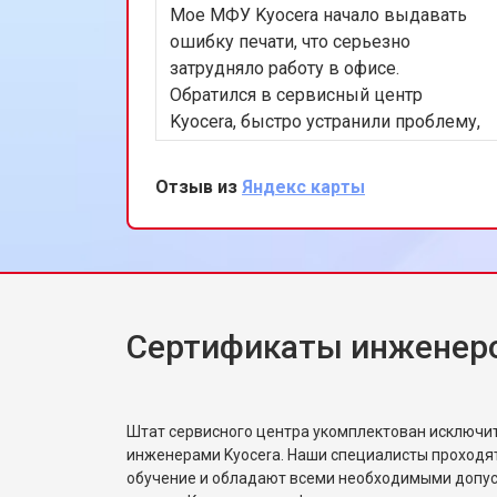
Мое МФУ Kyocera начало выдавать
ошибку печати, что серьезно
затрудняло работу в офисе.
Обратился в сервисный центр
Kyocera, быстро устранили проблему,
связанную с блоком лазера. Ремонт
был выполнен в течение дня,
Отзыв из
Яндекс карты
устройство снова работает
безупречно, очень доволен
оперативностью и качеством
обслуживания.
Сертификаты инженеро
Штат сервисного центра укомплектован исключ
инженерами Kyocera. Наши специалисты проходя
обучение и обладают всеми необходимыми допу