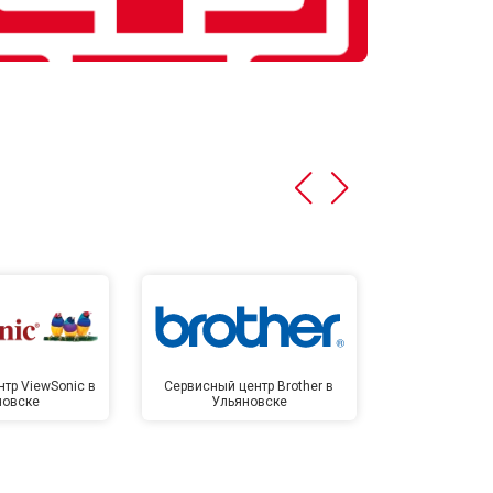
тр ViewSonic в
Сервисный центр Brother в
Сервисный 
новске
Ульяновске
Улья