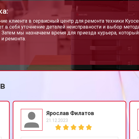
ка:
от 80 мин
о
ие клиента в сервисный центр для ремонта техники Kyocera
т в себя уточнение деталей неисправности и выбор метода
. Затем мы назначаем время для приезда курьера, который
 и ремонта.
от 60 мин
о
от 100 мин
о
ов
Ярослав Филатов
21.12.2023