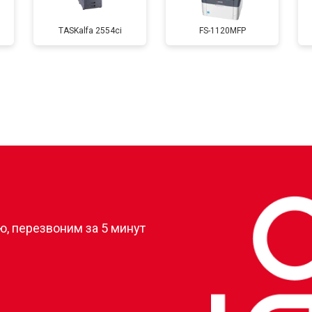
TASKalfa 2554ci
FS-1120MFP
от 60 мин
о
от 80 мин
о
от 70 мин
о
?
, перезвоним за 5 минут