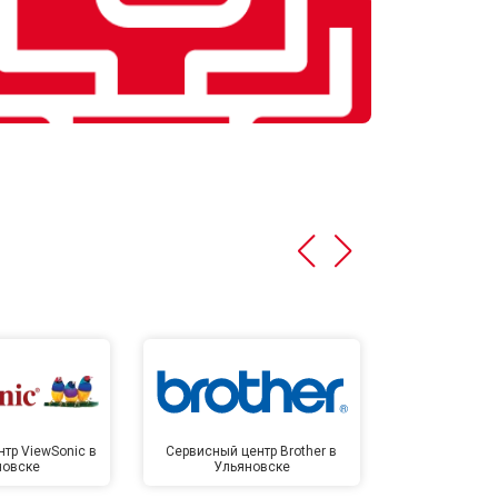
тр ViewSonic в
Сервисный центр Brother в
Сервисный 
новске
Ульяновске
Улья