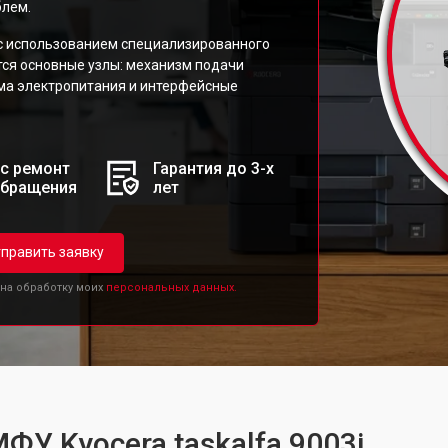
блем.
с использованием специализированного
тся основные узлы: механизм подачи
ема электропитания и интерфейсные
с ремонт
Гарантия до 3-х
обращения
лет
править заявку
 на обработку моих
персональных данных.
ФУ Kyocera taskalfa 9003i