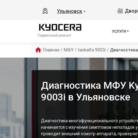
Дворц
Ульяновск
▼
УСЛУГИ
Сервисный ремонт
Главная
/
МФУ
/
taskalfa 9003i
/
Диагностика
Диагностика МФУ Kyo
9003i в Ульяновске
Диагностика многофункционального устройств
начинается с изучения симптомов неполадок ус
проводит внешний осмотр аппарата, проверяе