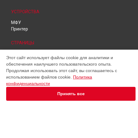
УСТРОЙСТВА
МФУ
Принтер
СТРАНИЦЫ
Цены
Этот сайт использует файлы cookie для аналитики и
Гарантия
обеспечения наилучшего пользовательского опыта.
Доставка
Продолжая использовать этот сайт, вы соглашаетесь с
Контакты
использованием файлов cookie.
Политика
Карта сайта
конфиденциальности
КОНТАКТЫ
Принять все
+7 (800) 350-44-53
Ежедневно с 09:00 до 21:00
г. Ульяновск, Дворцовая улица, 4А/1
info@kyocera-services.ru
Политика конфиденциальности